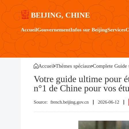
BEIJING, CHINE
Accueil
Gouvernement
Infos sur Beijing
Services
C
Accueil
Thèmes spéciaux
Complete Guide t
Votre guide ultime pour étu
n°1 de Chine pour vos étu
french.beijing.gov.cn
2026-06-12