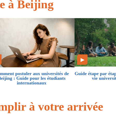
e à Beijing
▶
mment postuler aux universités de
Guide étape par éta
eijing : Guide pour les étudiants
vie universi
internationaux
plir à votre arrivée