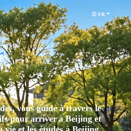
FR
r
des, vous guide à travers le
fs pour arriver à Beijing et
 vie et les études à Beijing.