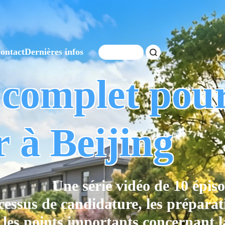
ontact
Dernières infos
 complet pou
r à Beijing
Une série vidéo de 10 épiso
cessus de candidature, les préparati
les points importants concernant la