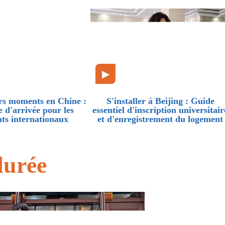
▶
rs moments en Chine :
S'installer à Beijing : Guide
 d'arrivée pour les
essentiel d'inscription universitair
nts internationaux
et d'enregistrement du logement
durée