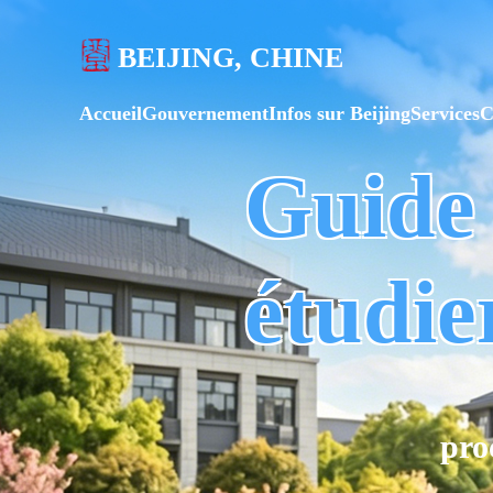
BEIJING, CHINE
Accueil
Gouvernement
Infos sur Beijing
Services
C
Guide
étudie
pro