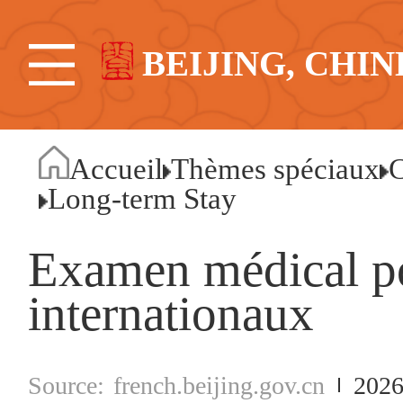
BEIJING, CHIN
Accueil
Thèmes spéciaux
C
Long-term Stay
Examen médical po
internationaux
french.beijing.gov.cn
2026