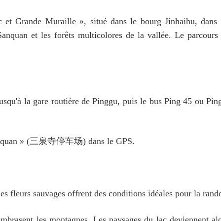
c et Grande Muraille », situé dans le bourg Jinhaihu, dans 
 Sanquan et les forêts multicolores de la vallée. Le parcour
qu'à la gare routière de Pinggu, puis le bus Ping 45 ou Ping 
e Sanquan » (三泉寺停车场) dans le GPS.
es fleurs sauvages offrent des conditions idéales pour la rand
embrasent les montagnes. Les paysages du lac deviennent alo