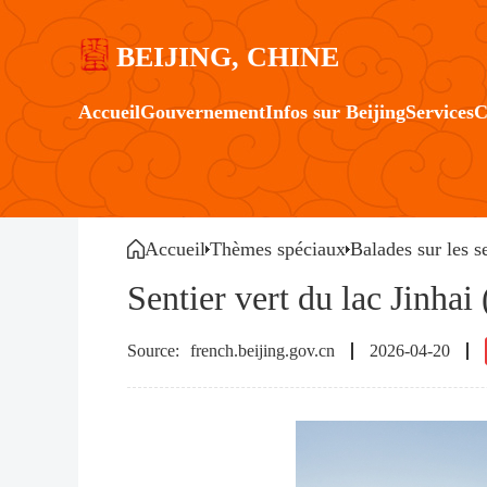
BEIJING, CHINE
Accueil
Gouvernement
Infos sur Beijing
Services
C
Accueil
Thèmes spéciaux
Balades sur les s
Sentier vert du lac Jinhai 
french.beijing.gov.cn
2026-04-20