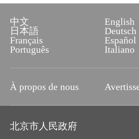
中文
English
日本語
Deutsch
Français
Español
Português
Italiano
À propos de nous
Avertiss
北京市人民政府