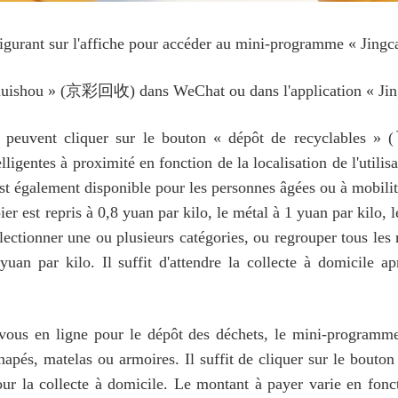
 figurant sur l'affiche pour accéder au mini-programme « J
caihuishou » (京彩回收) dans WeChat ou dans l'application « Ji
ls peuvent cliquer sur le bouton « dépôt de recyclab
ligentes à proximité en fonction de la localisation de l'utilis
est également disponible pour les personnes âgées ou à mobilit
er est repris à 0,8 yuan par kilo, le métal à 1 yuan par kilo, le
électionner une ou plusieurs catégories, ou regrouper tous les
uan par kilo. Il suffit d'attendre la collecte à domicile ap
-vous en ligne pour le dépôt des déchets, le mini-programm
és, matelas ou armoires. Il suffit de cliquer sur le bouton 
our la collecte à domicile. Le montant à payer varie en fon