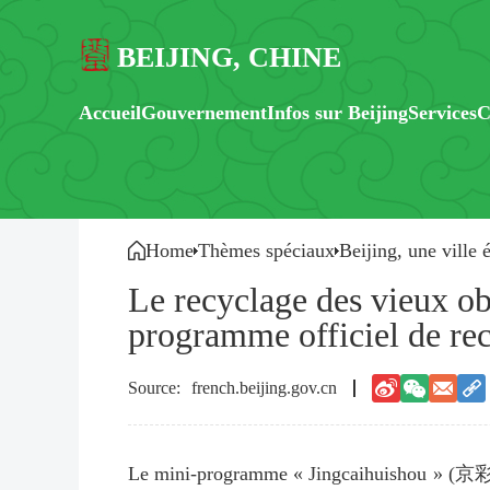
BEIJING, CHINE
Accueil
Gouvernement
Infos sur Beijing
Services
C
Home
Thèmes spéciaux
Beijing, une ville 
Le recyclage des vieux ob
programme officiel de rec
french.beijing.gov.cn
Le mini-programme « Jingcaihuishou » (京彩回收