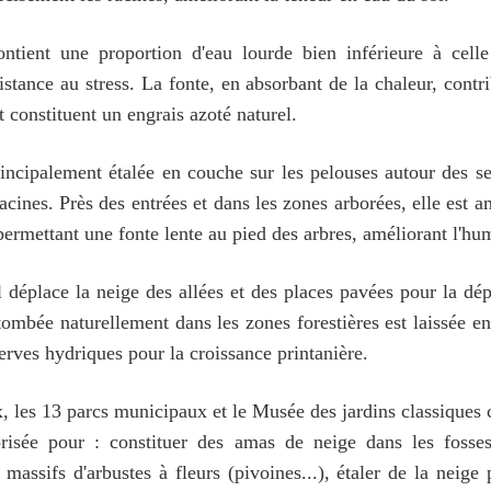
ntient une proportion d'eau lourde bien inférieure à celle 
istance au stress. La fonte, en absorbant de la chaleur, contri
nt constituent un engrais azoté naturel.
incipalement étalée en couche sur les pelouses autour des se
s racines. Près des entrées et dans les zones arborées, elle est
 permettant une fonte lente au pied des arbres, améliorant l'hum
déplace la neige des allées et des places pavées pour la dép
ombée naturellement dans les zones forestières est laissée en p
erves hydriques pour la croissance printanière.
ux, les 13 parcs municipaux et le Musée des jardins classiques 
orisée pour : constituer des amas de neige dans les fosse
assifs d'arbustes à fleurs (pivoines...), étaler de la neig