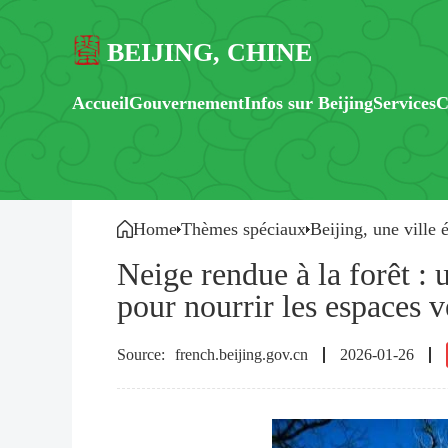
BEIJING, CHINE
Accueil
Gouvernement
Infos sur Beijing
Services
C
Home
Thèmes spéciaux
Beijing, une ville 
Neige rendue à la forêt : 
pour nourrir les espaces v
french.beijing.gov.cn
2026-01-26