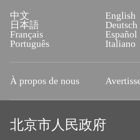
中文
English
日本語
Deutsch
Français
Español
Português
Italiano
À propos de nous
Avertiss
北京市人民政府