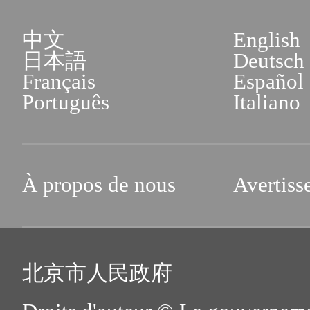
中文
English
日本語
Deutsch
Français
Español
Português
Italiano
À propos de nous
Avertiss
北京市人民政府