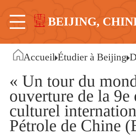
BEIJING, CHIN
Accueil
Étudier à Beijing
D
« Un tour du mond
ouverture de la 9e 
culturel internatio
Pétrole de Chine (