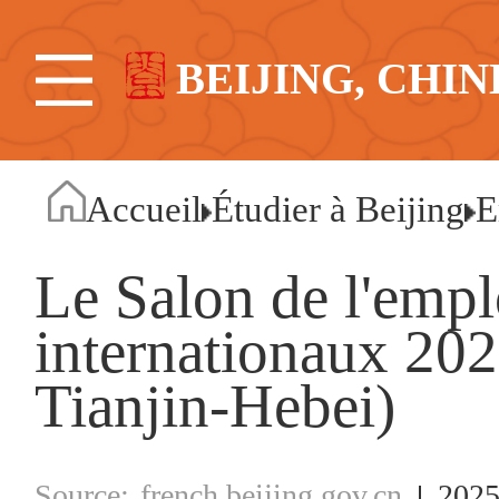
BEIJING, CHIN
Accueil
Étudier à Beijing
E
Le Salon de l'emplo
internationaux 202
Tianjin-Hebei)
french.beijing.gov.cn
2025