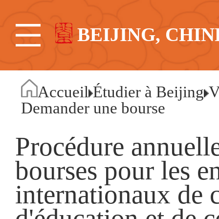
BEIJING, CHIN
Accueil
Étudier à Beijing
V
Demander une bourse
Procédure annuell
bourses pour les e
internationaux de 
d'éducation et de 