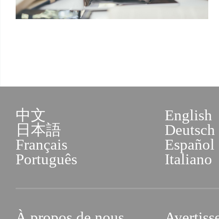
中文
English
日本語
Deutsch
Français
Español
Português
Italiano
À propos de nous
Avertiss