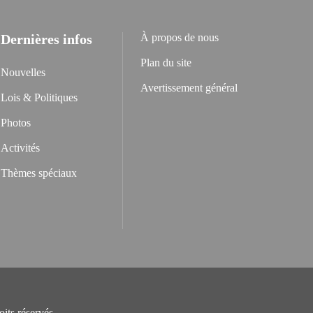
Dernières infos
À propos de nous
Plan du site
Nouvelles
Avertissement général
Lois & Politiques
Photos
Activités
Thèmes spéciaux
its réservés.