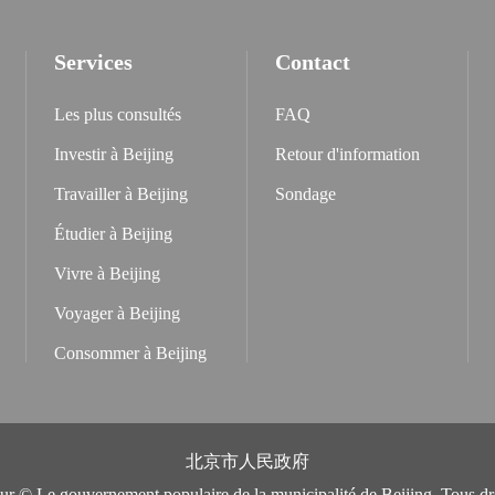
Services
Contact
Les plus consultés
FAQ
Investir à Beijing
Retour d'information
Travailler à Beijing
Sondage
Étudier à Beijing
Vivre à Beijing
Voyager à Beijing
Consommer à Beijing
北京市人民政府
eur © Le gouvernement populaire de la municipalité de Beijing. Tous dro