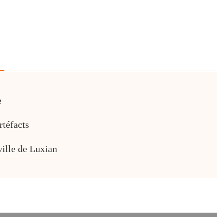
e
rtéfacts
ville de Luxian