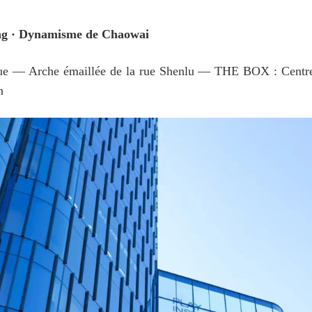
ing · Dynamisme de Chaowai
e — Arche émaillée de la rue Shenlu — THE BOX : Centre d
n