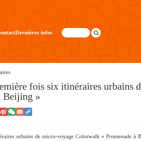
ontact
Dernières infos
aires
emière fois six itinéraires urbains
 Beijing »
inéraires urbains de micro-voyage Colorwalk « Promenade à B