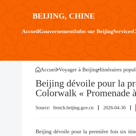
BEIJING, CHINE
Accueil
Gouvernement
Infos sur Beijing
Services
C
Accueil
Voyager à Beijing
Itinéraires popul
Beijing dévoile pour la pr
Colorwalk « Promenade à
french.beijing.gov.cn
2026-04-30
Beijing dévoile pour la première fois six it