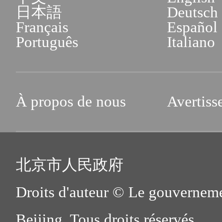
日本語
Deutsch
Français
Español
Português
Italiano
À propos de nous
Avertiss
北京市人民政府
Droits d'auteur © Le gouverneme
Beijing. Tous droits réservés.