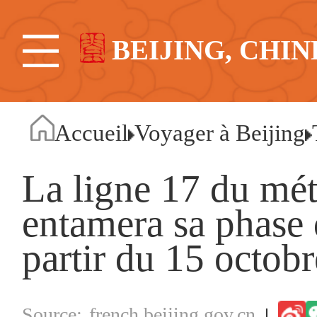
BEIJING, CHIN
Accueil
Voyager à Beijing
La ligne 17 du mét
entamera sa phase d
partir du 15 octob
french.beijing.gov.cn