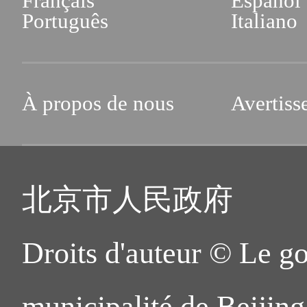
Français
Español
Português
Italiano
À propos de nous
Avertiss
北京市人民政府
Droits d'auteur © Le g
municipalité de Beijing.