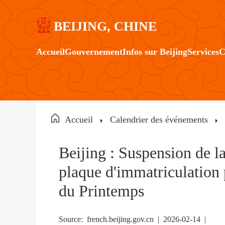
BEIJING, CHINE
Accueil
Gouvernement
Infos sur Beijing
Services
C
Accueil
Calendrier des événements
Beijing : Suspension de la
plaque d'immatriculation 
du Printemps
Source:
french.beijing.gov.cn
|
2026-02-14 |