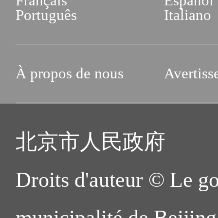
Français
Español
Português
Italiano
À propos de nous
Avertiss
北京市人民政府
Droits d'auteur © Le g
municipalité de Beijing.