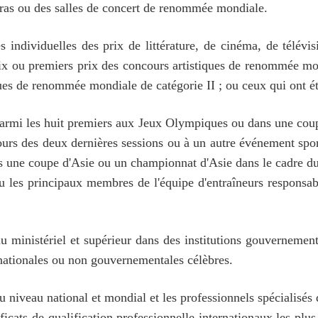
péras ou des salles de concert de renommée mondiale.
 individuelles des prix de littérature, de cinéma, de télévi
prix ou premiers prix des concours artistiques de renommée mon
ques de renommée mondiale de catégorie II ; ou ceux qui ont é
és parmi les huit premiers aux Jeux Olympiques ou dans une 
rs des deux dernières sessions ou à un autre événement sport
ns une coupe d'Asie ou un championnat d'Asie dans le cadre du
ou les principaux membres de l'équipe d'entraîneurs responsa
 ministériel et supérieur dans des institutions gouvernement
rnationales ou non gouvernementales célèbres.
 niveau national et mondial et les professionnels spécialisés
ficats de qualification professionnelle internationaux les plus 