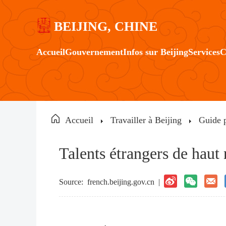
BEIJING, CHINE
Accueil
Gouvernement
Infos sur Beijing
Services
C
Accueil
Travailler à Beijing
Guide p
Talents étrangers de haut
Source:
french.beijing.gov.cn
|