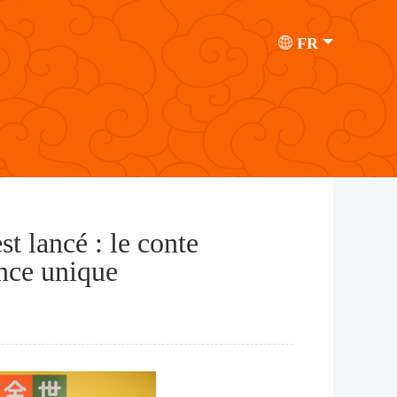
FR
t lancé : le conte
ance unique