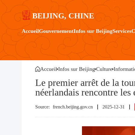
BEIJING, CHINE
Accueil
Gouvernement
Infos sur Beijing
Services
C
Accueil
Infos sur Beijing
Culture
Informati
Le premier arrêt de la tou
néerlandais rencontre les
french.beijing.gov.cn
2025-12-31