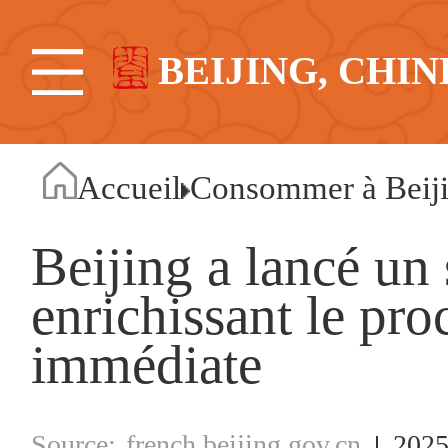
BEIJING, CHIN
Accueil
Consommer à Beij
Beijing a lancé un
enrichissant le pro
immédiate
french.beijing.gov.cn
2025