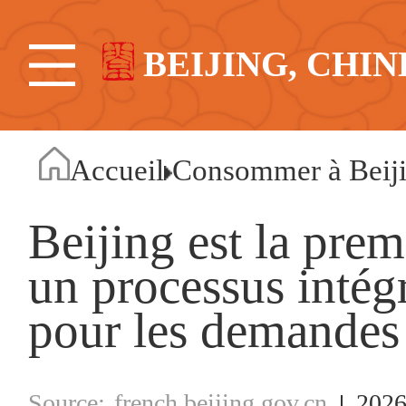
BEIJING, CHIN
Accueil
Consommer à Beij
Beijing est la premi
un processus intég
pour les demandes 
french.beijing.gov.cn
2026