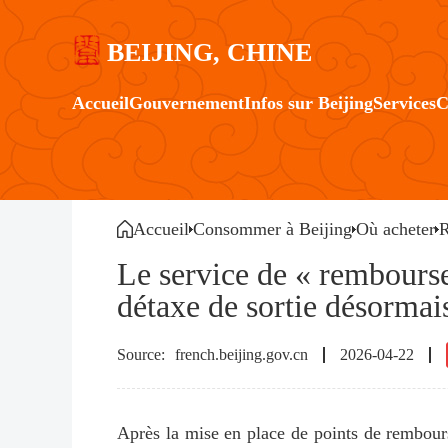
BEIJING, CHINE
Accueil
Gouvernement
Infos sur Beijing
Services
C
Accueil
Consommer à Beijing
Où acheter
R
Le service de « remboursem
détaxe de sortie désormai
french.beijing.gov.cn
2026-04-22
Après la mise en place de points de rembour