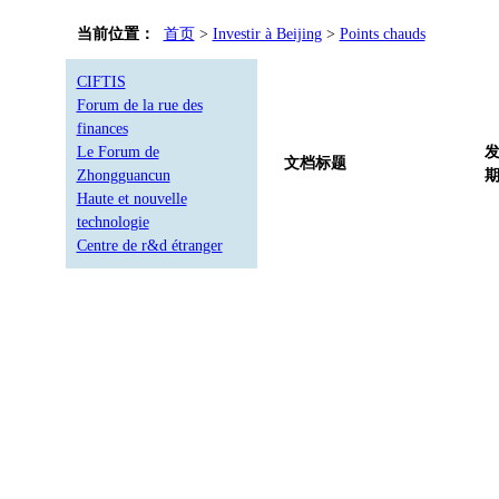
当前位置：
首页
>
Investir à Beijing
>
Points chauds
CIFTIS
Forum de la rue des
finances
Le Forum de
文档标题
Zhongguancun
Haute et nouvelle
technologie
Centre de r&d étranger