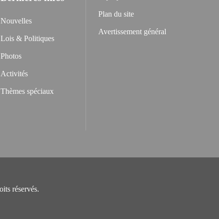
Plan du site
Nouvelles
Avertissement général
Lois & Politiques
Photos
Activités
Thèmes spéciaux
its réservés.