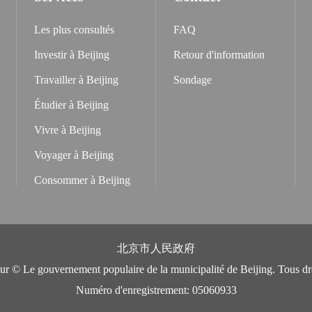
Les plus consultés
FAQ
Investir à Beijing
Retour d'information
Travailler à Beijing
Sondage
Étudier à Beijing
Vivre à Beijing
Voyager à Beijing
Consommer à Beijing
北京市人民政府
eur © Le gouvernement populaire de la municipalité de Beijing. Tous dro
Numéro d'enregistrement: 05060933