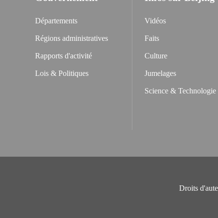
Départements
Vidéos
Régions administratives
Faits
Rapports d'activité
Culture
Lois & Politiques
Jumelages
Science & Technologie
Droits d'aut