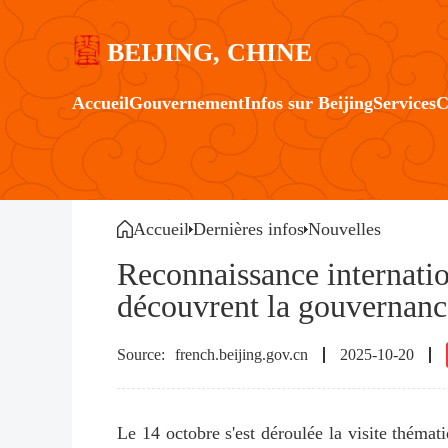
BEIJING, CHINE
Accueil
Gouvernement
Infos sur Beijing
Services
C
Accueil
Dernières infos
Nouvelles
Reconnaissance internation
découvrent la gouvernanc
french.beijing.gov.cn
2025-10-20
Le 14 octobre s'est déroulée la visite thémat