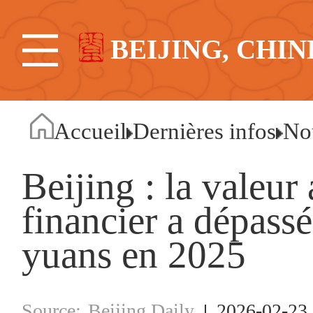
BEIJING, CHIN
Accueil
Dernières infos
No
Beijing : la valeur
financier a dépassé
yuans en 2025
Beijing Daily
2026-02-23