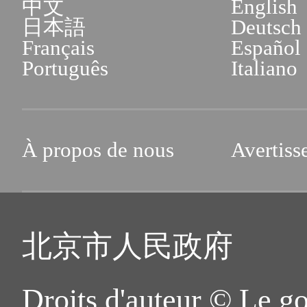
中文
English
日本語
Deutsch
Français
Español
Português
Italiano
À propos de nous
Avertiss
北京市人民政府
Droits d'auteur © Le g