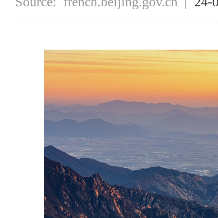
Source:
french.beijing.gov.cn
|
24-