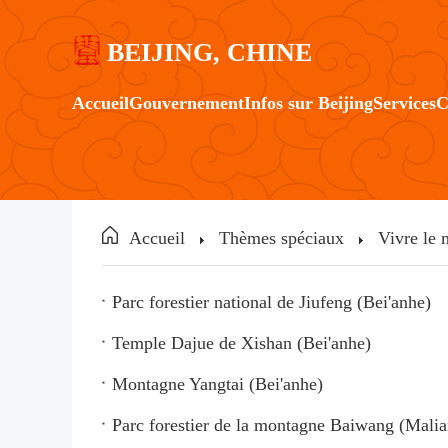
BEIJING, CHINE
Accueil
Gouvernement
Infos sur Beijing
Services
C
Accueil
Thèmes spéciaux
Vivre le 
Parc forestier national de Jiufeng (Bei'anhe)
Temple Dajue de Xishan (Bei'anhe)
Montagne Yangtai (Bei'anhe)
Parc forestier de la montagne Baiwang (Mali