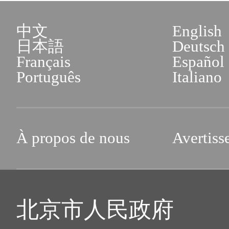
中文
English
日本語
Deutsch
Français
Español
Português
Italiano
À propos de nous
Avertiss
北京市人民政府