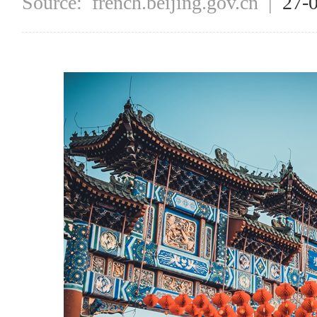
Source:
french.beijing.gov.cn
|
27-