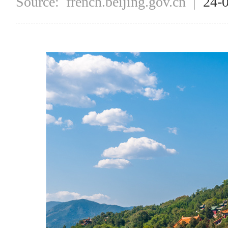
Source:
french.beijing.gov.cn
|
24-