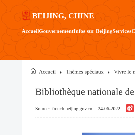
BEIJING, CHINE
Accueil
Gouvernement
Infos sur Beijing
Services
C
Accueil
Thèmes spéciaux
Vivre le 
Bibliothèque nationale de
Source:
french.beijing.gov.cn
|
24-06-2022 |