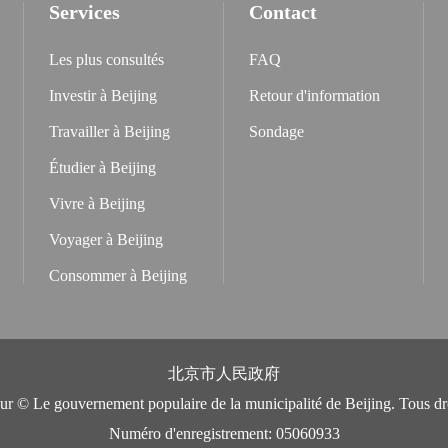
Services
Contact
Les plus consultés
FAQ
Investir à Beijing
Retour d'information
Travailler à Beijing
Sondage
Étudier à Beijing
Vivre à Beijing
Voyager à Beijing
Consommer à Beijing
北京市人民政府
eur © Le gouvernement populaire de la municipalité de Beijing. Tous dro
Numéro d'enregistrement: 05060933