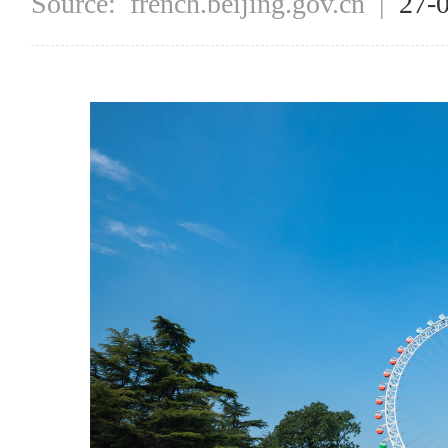
Source:
french.beijing.gov.cn
|
27-