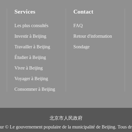
Services
Contact
Les plus consultés
FAQ
Investir à Beijing
Retour d'information
Travailler à Beijing
Sondage
Étudier à Beijing
Vivre à Beijing
Voyager à Beijing
Consommer à Beijing
北京市人民政府
eur © Le gouvernement populaire de la municipalité de Beijing. Tous dro