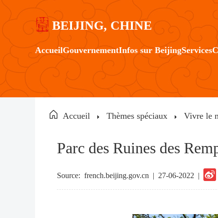
BEIJING, CHINE
Accueil
Gouvernement
Infos sur Beijing
Services
C
Accueil
Thèmes spéciaux
Vivre le 
Parc des Ruines des Rem
Source:
french.beijing.gov.cn
|
27-06-2022 |