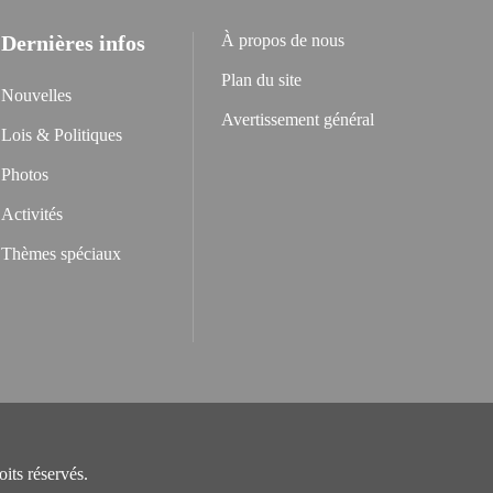
Dernières infos
À propos de nous
Plan du site
Nouvelles
Avertissement général
Lois & Politiques
Photos
Activités
Thèmes spéciaux
its réservés.