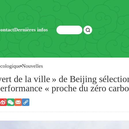
ontact
Dernières infos
écologique
Nouvelles
vert de la ville » de Beijing sélec
performance « proche du zéro carb