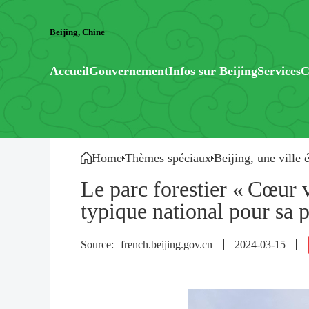
Beijing, Chine
Accueil
Gouvernement
Infos sur Beijing
Services
C
Home
Thèmes spéciaux
Beijing, une ville 
Le parc forestier « Cœur 
typique national pour sa 
french.beijing.gov.cn
2024-03-15