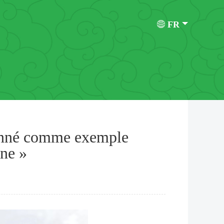
FR
tionné comme exemple
one »