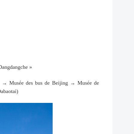
« Dangdangche »
hine) → Musée des bus de Beijing → Musée de
Dabaotai)