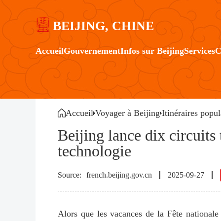
BEIJING, CHINE
Accueil
Gouvernement
Infos sur Beijing
Services
C
Accueil
Voyager à Beijing
Itinéraires popul
Beijing lance dix circuits 
technologie
french.beijing.gov.cn
2025-09-27
Alors que les vacances de la Fête nationale