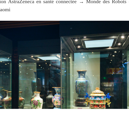
novation AstraZeneca en santé connectée → Monde des Rob
iaomi