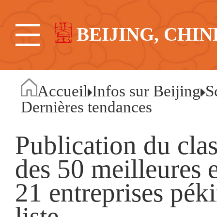
BEIJING, CHIN
Accueil
Infos sur Beijing
S
Dernières tendances
Publication du cl
des 50 meilleures 
21 entreprises péki
liste