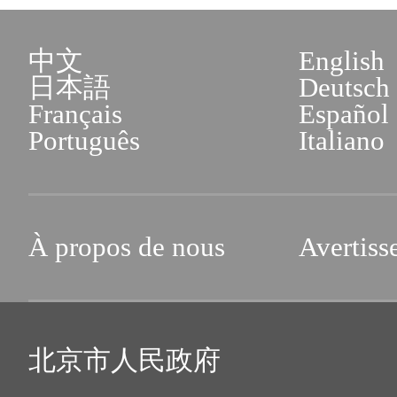
中文
English
日本語
Deutsch
Français
Español
Português
Italiano
À propos de nous
Avertiss
北京市人民政府