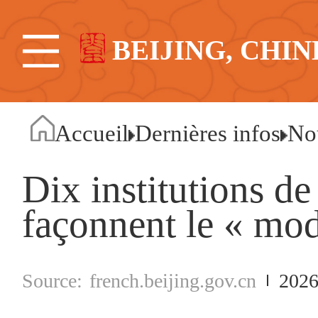
BEIJING, CHIN
Accueil
Dernières infos
No
Dix institutions 
façonnent le « mod
french.beijing.gov.cn
2026