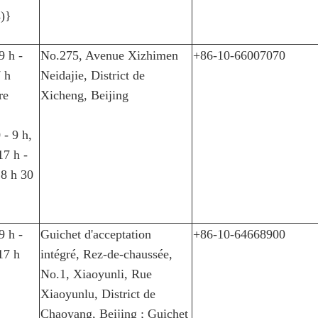
s)}
9 h -
No.275, Avenue Xizhimen
+86-10-66007070
7 h
Neidajie, District de
re
Xicheng, Beijing
 - 9 h,
17 h -
 8 h 30
9 h -
Guichet d'acceptation
+86-10-64668900
17 h
intégré, Rez-de-chaussée,
No.1, Xiaoyunli, Rue
Xiaoyunlu, District de
Chaoyang, Beijing ; Guichet