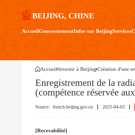
BEIJING, CHINE
Accueil
Gouvernement
Infos sur Beijing
Services
C
Accueil
Investir à Beijing
Création d'une en
Enregistrement de la radia
(compétence réservée aux 
french.beijing.gov.cn
2025-04-03
[Recevabilité]