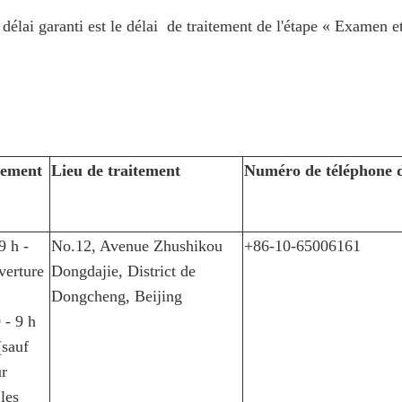
e délai garanti est le délai de traitement de l'étape « Examen 
tement
Lieu de traitement
Numéro de téléphone d
9 h -
No.12, Avenue Zhushikou
+86-10-65006161
verture
Dongdajie, District de
Dongcheng, Beijing
 - 9 h
(sauf
ur
les