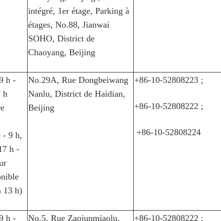
intégré, 1er étage, Parking à
étages, No.88, Jianwai
SOHO, District de
Chaoyang, Beijing
9 h -
No.29A, Rue Dongbeiwang
+86-10-52808223 ;
7 h
Nanlu, District de Haidian,
+86-10-52808222 ;
re
Beijing
+86-10-52808224
 - 9 h,
17 h -
ur
nible
à 13 h)
9 h -
No.5, Rue Zaojunmiaolu,
+86-10-52808222 ;