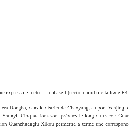
gne express de métro. La phase I (section nord) de la ligne R4
liera Dongba, dans le district de Chaoyang, au pont Yanjing, da
t Shunyi. Cinq stations sont prévues le long du tracé : Gua
ation Guanzhuanglu Xikou permettra à terme une corresponda