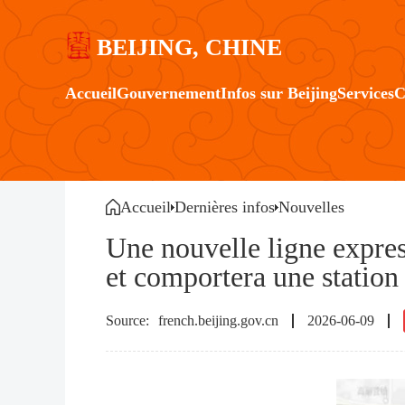
BEIJING, CHINE
Accueil
Gouvernement
Infos sur Beijing
Services
C
Accueil
Dernières infos
Nouvelles
Une nouvelle ligne express 
et comportera une station 
french.beijing.gov.cn
2026-06-09