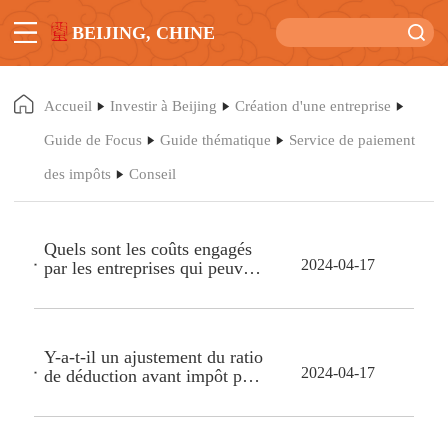
BEIJING, CHINE
Accueil
Investir à Beijing
Création d'une entreprise
Guide de Focus
Guide thématique
Service de paiement
des impôts
Conseil
Quels sont les coûts engagés
2024-04-17
par les entreprises qui peuvent
être déduits lors du calcul de
l’impôt sur le revenu des
entreprises ?
Y-a-t-il un ajustement du ratio
2024-04-17
de déduction avant impôt pour
les dépenses de R&D lors du
calcul de l’impôt sur le revenu
des entreprises ?