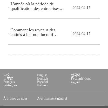
L’année où la période de
2024-04-17
qualification des entreprises
de haute technologie expire, à
quel taux d’imposition les
entreprises doivent-elles
effectuer un paiement anticipé
Comment les revenus des
de l’impôt sur le revenu avant
2024-04-17
entités à but non lucratif
la nouvelle évaluation ?
éligibles sont-ils définis
comme des revenus exonérés
d’impôt selon la Loi sur
l’impôt sur le revenu des
entreprises ?
中文
English
한국어
日本語
Deutsch
Русский язык
Français
Español
العربية
Português
Italiano
À propos de nous
Avertissement général