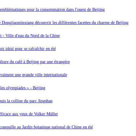
emblématiques pour la consommation dans l'ouest de Beijing
e Dongjiaominxiang découvrir les différentes facettes du charme de Beijing
i - Ville d'eau du Nord de la Chine
oit idéal pour se rafraîchir en été
lture du café à Beijing par une étrangère
vraiment une grande ville internationale
les olympiades » - Beijing
uis la colline du parc Jingshan
efficace aux yeux de Volker Müller
anquille au Jardin botanique national de Chine en été