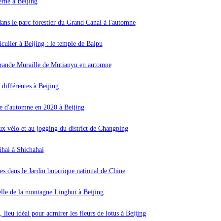
rne à Beijing
ans le parc forestier du Grand Canal à l'automne
iculier à Beijing : le temple de Baipu
rande Muraille de Mutianyu en automne
différentes à Beijing
ie d'automne en 2020 à Beijing
ux vélo et au jogging du district de Changping
ihai à Shichahai
les dans le Jardin botanique national de Chine
elle de la montagne Linghui à Beijing
 lieu idéal pour admirer les fleurs de lotus à Beijing