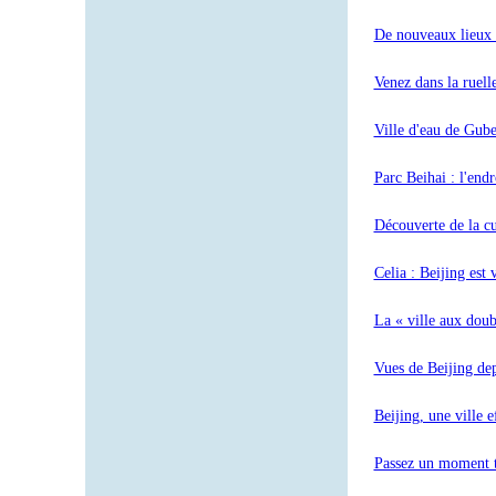
De nouveaux lieux 
Venez dans la ruell
Ville d'eau de Gube
Parc Beihai : l'endr
Découverte de la cu
Celia : Beijing est 
La « ville aux doub
Vues de Beijing dep
Beijing, une ville 
Passez un moment tr