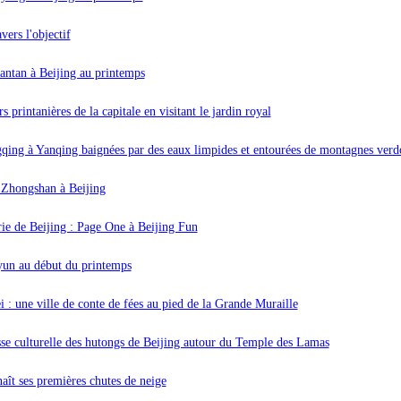
vers l'objectif
antan à Beijing au printemps
 printanières de la capitale en visitant le jardin royal
qing à Yanqing baignées par des eaux limpides et entourées de montagnes verd
c Zhongshan à Beijing
irie de Beijing : Page One à Beijing Fun
yun au début du printemps
i : une ville de conte de fées au pied de la Grande Muraille
sse culturelle des hutongs de Beijing autour du Temple des Lamas
ît ses premières chutes de neige