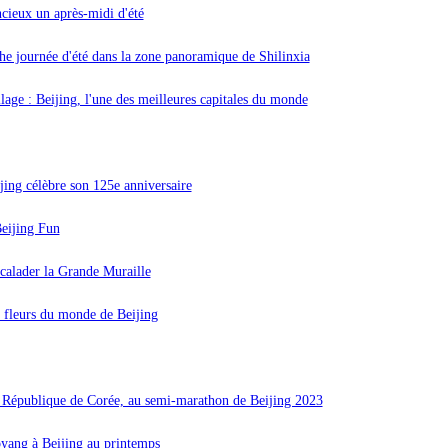
ncieux un après-midi d'été
che journée d'été dans la zone panoramique de Shilinxia
ge : Beijing, l'une des meilleures capitales du monde
jing célèbre son 125e anniversaire
eijing Fun
escalader la Grande Muraille
s fleurs du monde de Beijing
République de Corée, au semi-marathon de Beijing 2023
oyang à Beijing au printemps