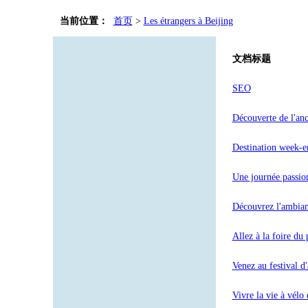
当前位置：
首页
>
Les étrangers à Beijing
文档标题
SEO
Découverte de l'anc
Destination week-e
Une journée passion
Découvrez l'ambian
Allez à la foire du
Venez au festival d
Vivre la vie à vélo