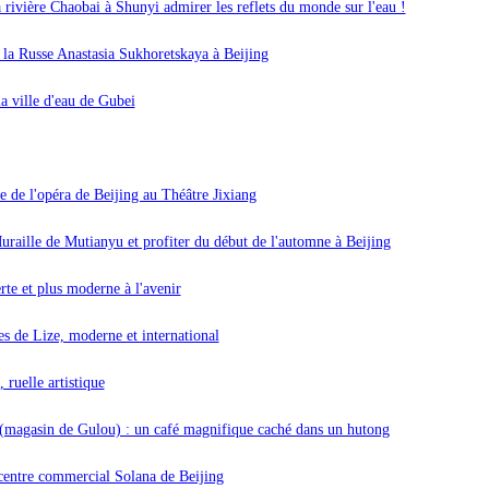
 rivière Chaobai à Shunyi admirer les reflets du monde sur l'eau !
e la Russe Anastasia Sukhoretskaya à Beijing
la ville d'eau de Gubei
 de l'opéra de Beijing au Théâtre Jixiang
raille de Mutianyu et profiter du début de l'automne à Beijing
rte et plus moderne à l'avenir
res de Lize, moderne et international
ruelle artistique
(magasin de Gulou) : un café magnifique caché dans un hutong
 centre commercial Solana de Beijing