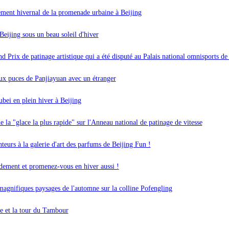
ement hivernal de la promenade urbaine à Beijing
Beijing sous un beau soleil d'hiver
 Prix de patinage artistique qui a été disputé au Palais national omnisports de
ux puces de Panjiayuan avec un étranger
ubei en plein hiver à Beijing
e la "glace la plus rapide" sur l'Anneau national de patinage de vitesse
teurs à la galerie d'art des parfums de Beijing Fun !
dement et promenez-vous en hiver aussi !
magnifiques paysages de l'automne sur la colline Pofengling
e et la tour du Tambour