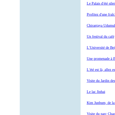
Le Palais d'été sile
Profitez d'une fraî
Chiranjaya Udumulla
Un festival du café
L'Université de Bei
Une promenade à B
L'été est là, allez 
Visite du Jardin de
Le lac Jinhai
Kim Junbum, de la 
Visite du parc Cha