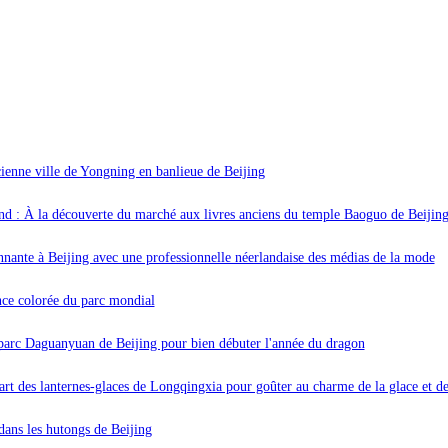
ienne ville de Yongning en banlieue de Beijing
nd : À la découverte du marché aux livres anciens du temple Baoguo de Beijin
nante à Beijing avec une professionnelle néerlandaise des médias de la mode
ce colorée du parc mondial
 parc Daguanyuan de Beijing pour bien débuter l'année du dragon
'art des lanternes-glaces de Longqingxia pour goûter au charme de la glace et de
 dans les hutongs de Beijing